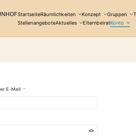
UNHOF
Startseite
Räumlichkeiten
Konzept
Gruppen
Stellenangebote
Aktuelles
Elternbeirat
Konto
er E-Mail
*