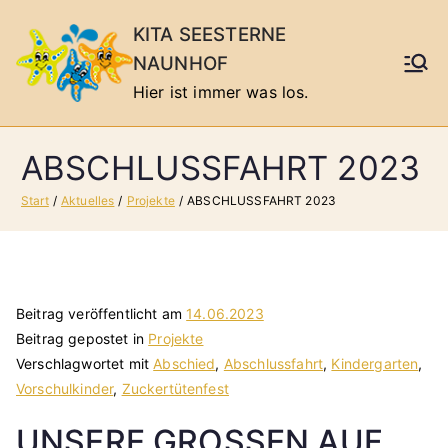
Zum
KITA SEESTERNE
Inhalt
NAUNHOF
springen
Hier ist immer was los.
ABSCHLUSSFAHRT 2023
Start
Aktuelles
Projekte
ABSCHLUSSFAHRT 2023
Beitrag veröffentlicht am
14.06.2023
Beitrag gepostet in
Projekte
Verschlagwortet mit
Abschied
,
Abschlussfahrt
,
Kindergarten
,
Vorschulkinder
,
Zuckertütenfest
UNSERE GROSSEN AUF