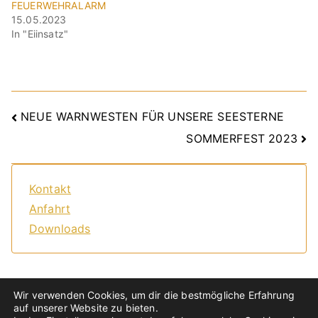
FEUERWEHRALARM
15.05.2023
In "Eiinsatz"
Beitragsnavigation
NEUE WARNWESTEN FÜR UNSERE SEESTERNE
SOMMERFEST 2023
Kontakt
Anfahrt
Downloads
Wir verwenden Cookies, um dir die bestmögliche Erfahrung
auf unserer Website zu bieten.