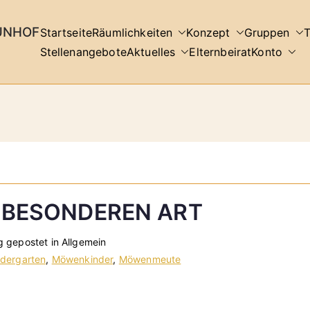
UNHOF
Startseite
Räumlichkeiten
Konzept
Gruppen
Stellenangebote
Aktuelles
Elternbeirat
Konto
R BESONDEREN ART
g gepostet in Allgemein
ndergarten
,
Möwenkinder
,
Möwenmeute