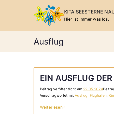
Zum
Inhalt
KITA SEESTERNE NA
springen
Hier ist immer was los.
Ausflug
EIN AUSFLUG DE
Beitrag veröffentlicht am
22.05.2024
Beitra
Verschlagwortet mit
Ausflug
,
Flughafen
,
Ki
Weiterlesen