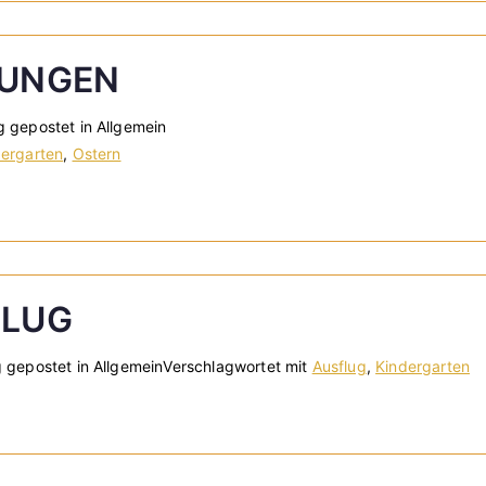
TUNGEN
g gepostet in Allgemein
dergarten
,
Ostern
FLUG
g gepostet in Allgemein
Verschlagwortet mit
Ausflug
,
Kindergarten