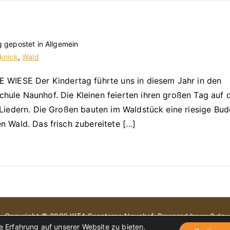
g gepostet in Allgemein
knick
,
Wald
IESE Der Kindertag führte uns in diesem Jahr in den
hule Naunhof. Die Kleinen feierten ihren großen Tag auf 
 Liedern. Die Großen bauten im Waldstück eine riesige Bud
n Wald. Das frisch zubereitete […]
Copyright © 2026
KITA Seesterne Naunhof
. Powered by
w-2.de
 Erfahrung auf unserer Website zu bieten.
Impressum
Datenschutzerklärung