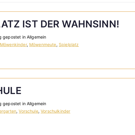
LATZ IST DER WAHNSINN!
g gepostet in Allgemein
Möwenkinder
,
Möwenmeute
,
Spielplatz
HULE
g gepostet in Allgemein
ergarten
,
Vorschule
,
Vorschulkinder