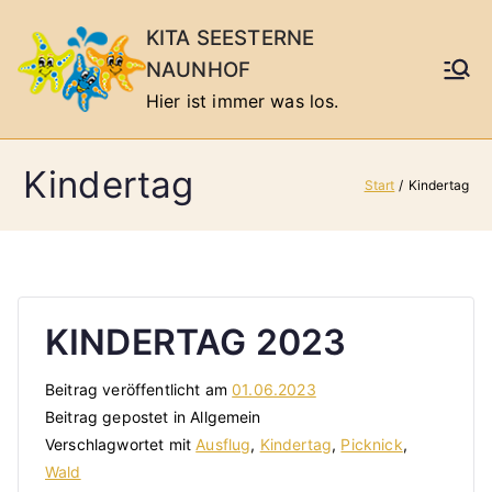
Zum
KITA SEESTERNE
Inhalt
NAUNHOF
springen
Hier ist immer was los.
Kindertag
Start
Kindertag
KINDERTAG 2023
Beitrag veröffentlicht am
01.06.2023
Beitrag gepostet in Allgemein
Verschlagwortet mit
Ausflug
,
Kindertag
,
Picknick
,
Wald